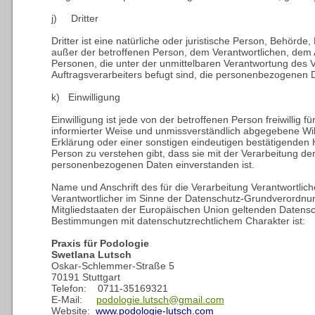
j) Dritter
Dritter ist eine natürliche oder juristische Person, Behörde,
außer der betroffenen Person, dem Verantwortlichen, dem 
Personen, die unter der unmittelbaren Verantwortung des V
Auftragsverarbeiters befugt sind, die personenbezogenen D
k) Einwilligung
Einwilligung ist jede von der betroffenen Person freiwillig f
informierter Weise und unmissverständlich abgegebene Wi
Erklärung oder einer sonstigen eindeutigen bestätigenden H
Person zu verstehen gibt, dass sie mit der Verarbeitung der
personenbezogenen Daten einverstanden ist.
Name und Anschrift des für die Verarbeitung Verantwortlic
Verantwortlicher im Sinne der Datenschutz-Grundverordnun
Mitgliedstaaten der Europäischen Union geltenden Datens
Bestimmungen mit datenschutzrechtlichem Charakter ist:
Praxis für Podologie
Swetlana Lutsch
Oskar-Schlemmer-Straße 5
70191 Stuttgart
Telefon: 0711-35169321
E-Mail:
podologie.lutsch@gmail.com
Website:
www.podologie-lutsch.com