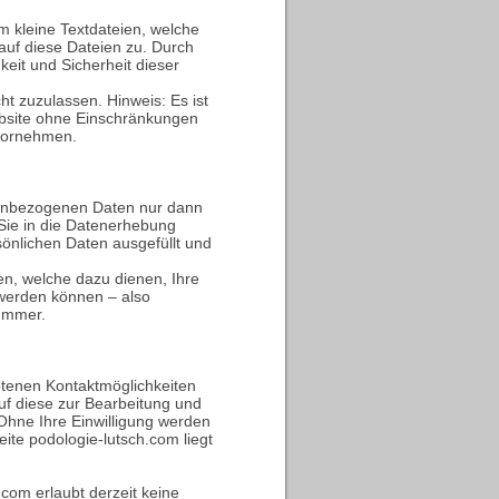
m kleine Textdateien, welche
auf diese Dateien zu. Durch
keit und Sicherheit dieser
ht zuzulassen. Hinweis: Es ist
Website ohne Einschränkungen
 vornehmen.
onenbezogenen Daten nur dann
 Sie in die Datenerhebung
rsönlichen Daten ausgefüllt und
n, welche dazu dienen, Ihre
werden können – also
nummer.
tenen Kontaktmöglichkeiten
uf diese zur Bearbeitung und
Ohne Ihre Einwilligung werden
ite podologie-lutsch.com liegt
om erlaubt derzeit keine