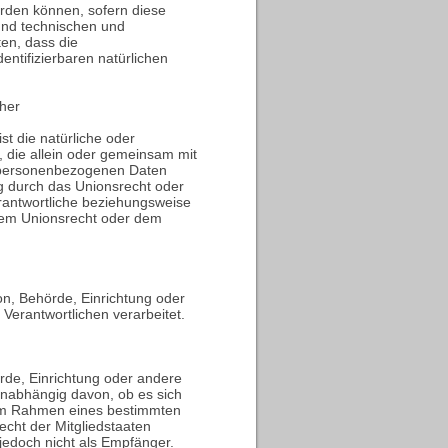
rden können, sofern diese
und technischen und
en, dass die
entifizierbaren natürlichen
cher
st die natürliche oder
, die allein oder gemeinsam mit
n personenbezogenen Daten
ng durch das Unionsrecht oder
rantwortliche beziehungsweise
dem Unionsrecht oder dem
son, Behörde, Einrichtung oder
Verantwortlichen verarbeitet.
örde, Einrichtung oder andere
unabhängig davon, ob es sich
e im Rahmen eines bestimmten
cht der Mitgliedstaaten
edoch nicht als Empfänger.