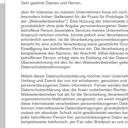
Sehr geehrte Damen und Herren,
über Ihr Interesse an meinem Unternehmen freue ich mich.
besonders hohen Stellenwert für die Praxis für Podologie 
der „Webseitenbetreiber“). Eine Nutzung der Internetseite 
grundsätzlich ohne jede Angabe personenbezogener Daten 
betroffene Person besondere Services meines Unternehmen
Anspruch nehmen möchte, könnte jedoch eine Verarbeitu
erforderlich werden. Ist die Verarbeitung personenbezogen
besteht für eine solche Verarbeitung keine gesetzliche Grun
Einwilligung der betroffenen Person ein. Die Verarbeitung
beispielsweise des Namens, der Anschrift, eMail-Adresse 
betroffenen Person, erfolgt stets im Einklang mit der Dat
Übereinstimmung mit den für den Webseitenbetreiber gelt
Datenschutzbestimmungen.
Mittels dieser Datenschutzerklärung möchte mein Unternehm
Umfang und Zweck der von mir erhobenen, genutzten und 
personenbezogenen Daten informieren. Ferner werden betr
Datenschutzerklärung über die ihnen zustehenden Rechte a
Webseitenbetreiber hat als für die Verarbeitung Verantwort
organisatorische Maßnahmen umgesetzt, um einen möglich
diese Internetseite verarbeiteten personenbezogenen Date
können Internetbasierte Datenübertragungen grundsätzlich
sodass ein absoluter Schutz nicht gewährleistet werden ka
jeder betroffenen Person frei, personenbezogene Daten au
beispielsweise telefonisch, per Fax oder Briefpost an uns z