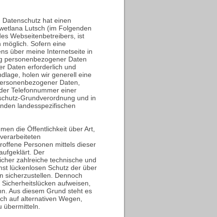
 Datenschutz hat einen
Swetlana Lutsch (im Folgenden
des Webseitenbetreibers, ist
möglich. Sofern eine
s über meine Internetseite in
ng personenbezogener Daten
er Daten erforderlich und
dlage, holen wir generell eine
 personenbezogener Daten,
oder Telefonnummer einer
enschutz-Grundverordnung und in
enden landesspezifischen
en die Öffentlichkeit über Art,
verarbeiteten
offene Personen mittels dieser
ufgeklärt. Der
licher zahlreiche technische und
st lückenlosen Schutz der über
n sicherzustellen. Dennoch
 Sicherheitslücken aufweisen,
nn. Aus diesem Grund steht es
ch auf alternativen Wegen,
u übermitteln.