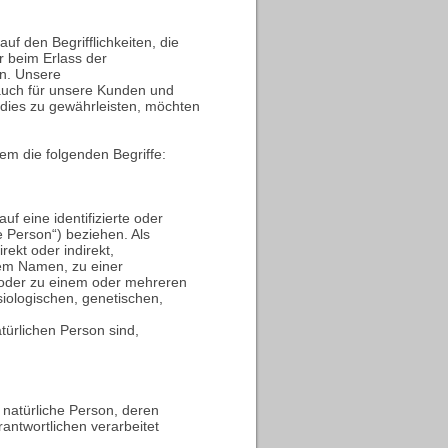
f den Begrifflichkeiten, die
 beim Erlass der
n. Unsere
s auch für unsere Kunden und
 dies zu gewährleisten, möchten
em die folgenden Begriffe:
f eine identifizierte oder
e Person“) beziehen. Als
rekt oder indirekt,
em Namen, zu einer
oder zu einem oder mehreren
iologischen, genetischen,
atürlichen Person sind,
re natürliche Person, deren
ntwortlichen verarbeitet