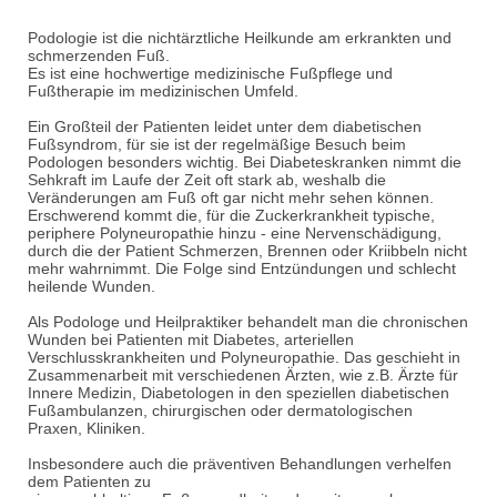
Podologie ist die nichtärztliche Heilkunde am erkrankten und
schmerzenden Fuß.
Es ist eine hochwertige medizinische Fußpflege und
Fußtherapie im medizinischen Umfeld.
Ein Großteil der Patienten leidet unter dem diabetischen
Fußsyndrom, für sie ist der regelmäßige Besuch beim
Podologen besonders wichtig. Bei Diabeteskranken nimmt die
Sehkraft im Laufe der Zeit oft stark ab, weshalb die
Veränderungen am Fuß oft gar nicht mehr sehen können.
Erschwerend kommt die, für die Zuckerkrankheit typische,
periphere Polyneuropathie hinzu - eine Nervenschädigung,
durch die der Patient Schmerzen, Brennen oder Kriibbeln nicht
mehr wahrnimmt. Die Folge sind Entzündungen und schlecht
heilende Wunden.
Als Podologe und Heilpraktiker behandelt man die chronischen
Wunden bei Patienten mit Diabetes, arteriellen
Verschlusskrankheiten und Polyneuropathie. Das geschieht in
Zusammenarbeit mit verschiedenen Ärzten, wie z.B. Ärzte für
Innere Medizin, Diabetologen in den speziellen diabetischen
Fußambulanzen, chirurgischen oder dermatologischen
Praxen, Kliniken.
Insbesondere auch die präventiven Behandlungen verhelfen
dem Patienten zu